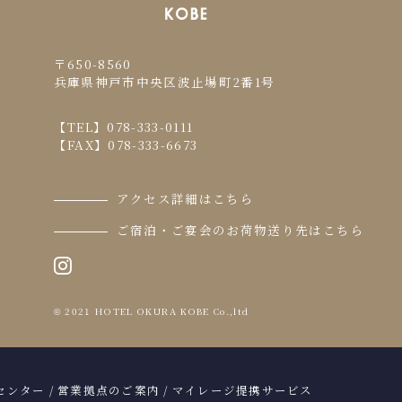
〒650-8560
兵庫県神戸市中央区波止場町2番1号
【TEL】
078-333-0111
【FAX】078-333-6673
アクセス詳細はこちら
ご宿泊・ご宴会のお荷物送り先はこちら
2021 HOTEL OKURA KOBE Co.,ltd
©
センター
/
営業拠点のご案内
/
マイレージ提携サービス